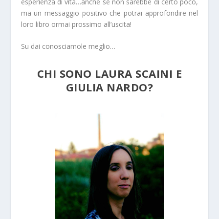
esperienza di vita…anche se non sarebbe di certo poco,
ma un messaggio positivo che potrai approfondire nel
loro libro ormai prossimo all’uscita!
Su dai conosciamole meglio…
CHI SONO LAURA SCAINI E
GIULIA NARDO?