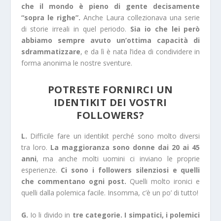
che il mondo è pieno di gente decisamente
“sopra le righe”.
Anche Laura collezionava una serie
di storie irreali in quel periodo.
Sia io che lei però
abbiamo sempre avuto un’ottima capacità di
sdrammatizzare
, e da lì è nata l’idea di condividere in
forma anonima le nostre sventure.
POTRESTE FORNIRCI UN
IDENTIKIT DEI VOSTRI
FOLLOWERS?
L.
Difficile fare un identikit perché sono molto diversi
tra loro.
La maggioranza sono donne dai 20 ai 45
anni
, ma anche molti uomini ci inviano le proprie
esperienze.
Ci sono i followers silenziosi e quelli
che commentano ogni post.
Quelli molto ironici e
quelli dalla polemica facile. Insomma, c’è un po’ di tutto!
G.
Io li divido in
tre categorie. I simpatici, i polemici