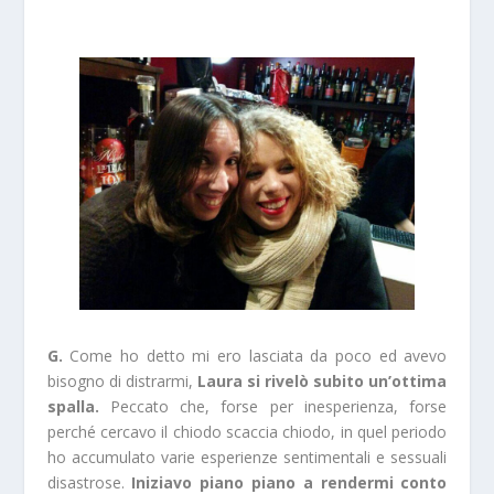
G.
Come ho detto mi ero lasciata da poco ed avevo
bisogno di distrarmi,
Laura si rivelò subito un’ottima
spalla.
Peccato che, forse per inesperienza, forse
perché cercavo il chiodo scaccia chiodo, in quel periodo
ho accumulato varie esperienze sentimentali e sessuali
disastrose.
Iniziavo piano piano a rendermi conto