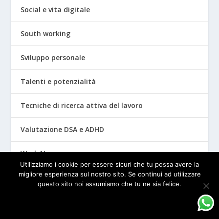
Social e vita digitale
South working
Sviluppo personale
Talenti e potenzialità
Tecniche di ricerca attiva del lavoro
Valutazione DSA e ADHD
Work News
Utilizziamo i cookie per essere sicuri che tu possa avere la
migliore esperienza sul nostro sito. Se continui ad utilizzare
questo sito noi assumiamo che tu ne sia felice.
ARCHIVI
OK
PRIVACY POLICY
Agosto 2026