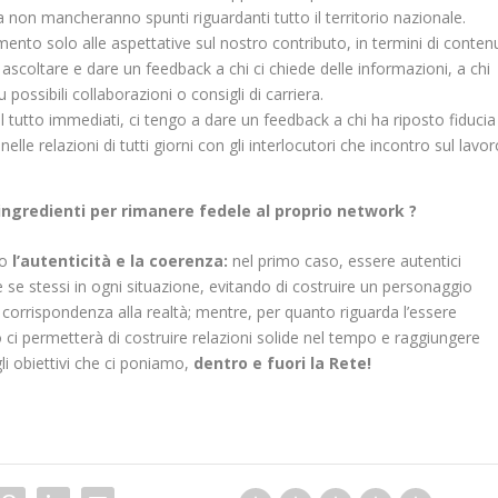
 non mancheranno spunti riguardanti tutto il territorio nazionale.
ento solo alle aspettative sul nostro contributo, in termini di contenu
scoltare e dare un feedback a chi ci chiede delle informazioni, a chi
ossibili collaborazioni o consigli di carriera.
l tutto immediati, ci tengo a dare un feedback a chi ha riposto fiducia
le relazioni di tutti giorni con gli interlocutori che incontro sul lavor
 ingredienti per rimanere fedele al proprio network ?
to
l’autenticità e la coerenza:
nel primo caso, essere autentici
e se stessi in ogni situazione, evitando di costruire un personaggio
corrispondenza alla realtà; mentre, per quanto riguarda l’essere
 ci permetterà di costruire relazioni solide nel tempo e raggiungere
gli obiettivi che ci poniamo,
dentro e fuori la Rete!