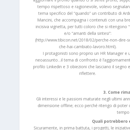
tempo rispettoso e ragionevole, volevo segnalarv
tema specifico del “quando” un contributo di Ard
Mancini, che accompagna i contenuti con una br
incisiva vignetta, per tutti coloro che si ritengono “v
e/o “amanti della sintesi”:
(
http://www.tibicon.net/2018/02/perche-non-dire-s
che-hai-cambiato-lavoro.html
).
I protagonisti sono proprio un HR Manager e 
neoassunto…il tema di confronto è l’aggiornamen
profilo Linkedin e 3 obiezioni che lasciano il segno 
riflettere.
3. Come rima
Gli interessi e le passioni maturate negli ultimi a
dimensione offline; ecco perché ritengo di poter c
tempo 
Quali potrebbero 
Sicuramente, in prima battuta, i progetti, le iniziat