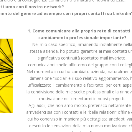
ttiamo con il nostro network?
nto del genere ad esempio con i propri contatti su Linkedin
1. Come comunicare alla propria rete di contatti
cambiamento professionale importante?
Nel mio caso specifico, rimanendo inizialmente nell
stessa azienda, ho potuto garantire ai miei contatti u
significativa continuità (contatto mail invariato,
comunicazioni snelle all’interno del gruppo con i collegh
Nel momento in cui ho cambiato azienda, naturalmente
dimensione “Social” e il suo relativo aggiornamento, 
ufficializzato il cambiamento e facilitato, per certi aspet
la condivisione delle mie scelte professionali e la rinno
motivazione nel cimentarmi in nuovi progetti.
Agli addii, che non amo molto, preferisco nettamente 
arrivederci sia con i contatti e le “belle relazioni” offline
cui ho condiviso in maniera più dettagliata aneddoti var
descritto le sensazioni della mia nuova motivazione c