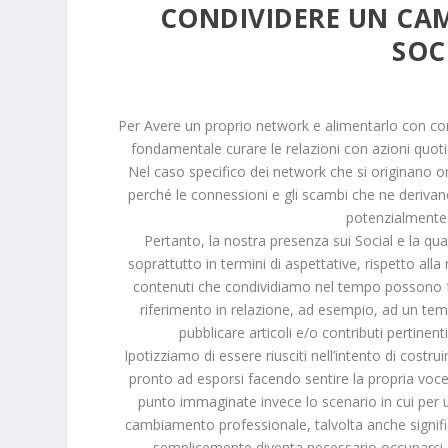
CONDIVIDERE UN CA
SOC
Per Avere un proprio network e alimentarlo con cont
fondamentale curare le relazioni con azioni quotid
Nel caso specifico dei network che si originano o
perché le connessioni e gli scambi che ne derivano
potenzialmente 
Pertanto, la nostra presenza sui Social e la qu
soprattutto in termini di aspettative, rispetto alla
contenuti che condividiamo nel tempo possono far
riferimento in relazione, ad esempio, ad un tema
pubblicare articoli e/o contributi pertinent
Ipotizziamo di essere riusciti nell’intento di costru
pronto ad esporsi facendo sentire la propria voce
punto immaginate invece lo scenario in cui per
cambiamento professionale, talvolta anche signifi
semplicemente diventa necessario occuparci 