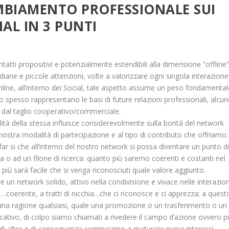
MBIAMENTO PROFESSIONALE SUI
IAL IN 3 PUNTI
atti propositivi e potenzialmente estendibili alla dimensione ”offline”
iane e piccole attenzioni, volte a valorizzare ogni singola interazione
nline, all’interno dei Social, tale aspetto assume un peso fondamental
 spesso rappresentano le basi di future relazioni professionali, alcun
dal taglio cooperativo/commerciale.
alità della stessa influisce considerevolmente sulla bontà del network
 nostra modalità di partecipazione e al tipo di contributo che offriamo. 
 si che all’interno del nostro network si possa diventare un punto d
 o ad un filone di ricerca: quanto più saremo coerenti e costanti nel
i più sarà facile che si venga riconosciuti quale valore aggiunto.
ire un network solido, attivo nella condivisione e vivace nelle interazion
…coerente, a tratti di nicchia…che ci riconosce e ci apprezza; a quest
 una ragione qualsiasi, quale una promozione o un trasferimento o un
cativo, di colpo siamo chiamati a rivedere il campo d’azione ovvero p
di altro e di conseguenza cominciamo a maturare nuovi interessi…