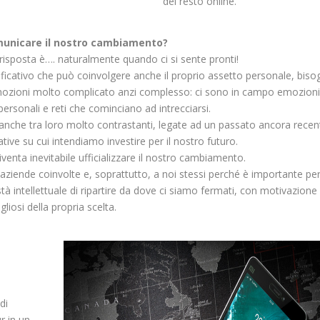
del resto online.
municare il nostro cambiamento?
risposta è…. naturalmente quando ci si sente pronti!
icativo che può coinvolgere anche il proprio assetto personale, biso
 emozioni molto complicato anzi complesso: ci sono in campo emozioni
ersonali e reti che cominciano ad intrecciarsi.
anche tra loro molto contrastanti, legate ad un passato ancora recen
tive su cui intendiamo investire per il nostro futuro.
enta inevitabile ufficializzare il nostro cambiamento.
ziende coinvolte e, soprattutto, a noi stessi perché è importante per
stà intellettuale di ripartire da dove ci siamo fermati, con motivazione
gliosi della propria scelta.
di
r in un