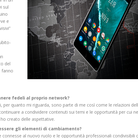
i sul
uino
eve e
isivi”
ubito-
un
to del
e fanno
nere fedeli al proprio network?
nni, per quanto mi riguarda, sono parte di me così come le relazioni del
ontinuare a condividere contenuti sui temi e le opportunità per cui ne
ho creato delle aspettative.
essere gli elementi di cambiamento?
ive connesse al nuovo ruolo e le opportunità professionali condivisibili 