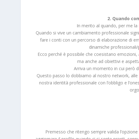
2. Quando co
In merito al quando, per me la 
Quando si vive un cambiamento professionale signif
fare i conti con un percorso di elaborazione di
dinamiche professionali/p
Ecco perché è possibile che coesistano emozioni, 
ma anche ad obiettivi e aspetta
Arriva un momento in cui però div
Questo passo lo dobbiamo al nostro network, alle a
nostra identità professionale con l’obbligo e l’one
orgo
Premesso che ritengo sempre valida l’opzione 
aggiornare il profilo quando ci si sente pronti, seppu