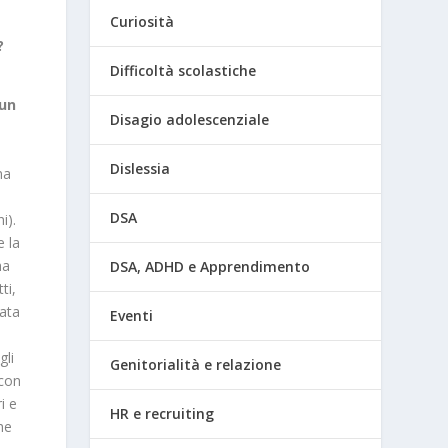
Curiosità
?
Difficoltà scolastiche
 un
Disagio adolescenziale
a
Dislessia
na
DSA
i).
 la
ha
DSA, ADHD e Apprendimento
ti,
vata
Eventi
gli
Genitorialità e relazione
 con
i e
HR e recruiting
he