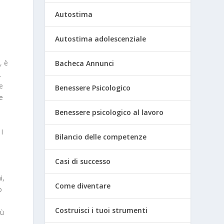
Autostima
Autostima adolescenziale
, è
Bacheca Annunci
.
e
Benessere Psicologico
e
Benessere psicologico al lavoro
I
Bilancio delle competenze
i
Casi di successo
i,
Come diventare
o
Costruisci i tuoi strumenti
iù