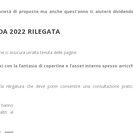
arietà di proposte ma anche quest’anno ti aiuterò dividendo
A 2022 RILEGATA
 ci assicura un’alta tenuta delle pagine.
 con la fantasia di copertine e l’asset interno spesso arricch
a rilegatura che deve poter consentire una consultazione prati
e hanno
ltri al
i anni