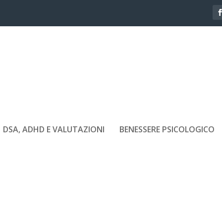
DSA, ADHD E VALUTAZIONI
BENESSERE PSICOLOGICO
AGENDA PERFETTA PER IL 2022
si
|
Dic 11, 2021
|
Life Style
|
0
|