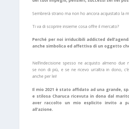
dei tuoi impegni, pensieri, successi sei nel pos
Sembrerà strano ma non ho ancora acquistato la mi
Ti va di scoprire insieme cosa offre il mercato?
Perché per noi irriducibili addicted dell’age
anche simbolica ed affettiva di un oggetto ch
Nell’indecisione spesso ne acquisto almeno due m
se non di più, e se ne ricevo un’altra in dono, c’
anche per lei!
Il mio 2021 è stato affidato ad una grande, s
e stilosa Charuca ricevuta in dona dal marit
aver raccolto un mio esplicito invito a p
all’azione.