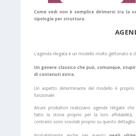
Come vedi non è semplice dirimersi tra la v
tipologie per struttura.
AGEND
L’agenda rilegata è un modello molto gettonato e che
Un genere classico che può, comunque, stupirci
di contenuti extra.
Un aspetto determinante del modello è proprio l
funzionale.
Alcuni produttori realizzano agende rilegate ch
fatto la storia proprio per la loro affidabilità, a
contrario sono scivolati proprio su questo dettaglio.
Probabilmente anche per questo
negli ultim