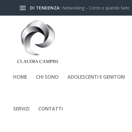
DI TENDENZA:
Networking – Come e quando farlo
HOME
CHI SONO
ADOLESCENTI E GENITORI
COME SCEGLIERE L’
SERVIZI
CONTATTI
Inserito da
Claudia Campi