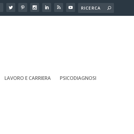
LAVORO E CARRIERA
PSICODIAGNOSI
ARTICOLI RECENTI
Dislessia alle scuole superiori: le
difficoltà che emergono in