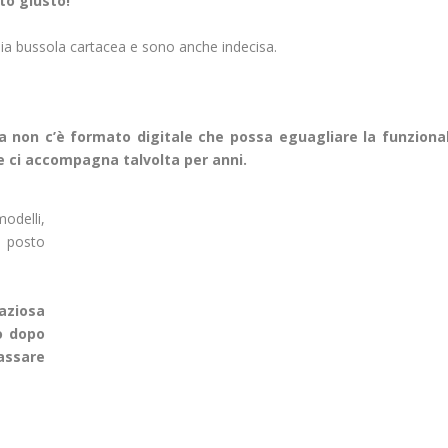
to giusto!
a bussola cartacea e sono anche indecisa.
nda non c’è formato digitale che possa eguagliare la funzional
e ci accompagna talvolta per anni.
odelli,
è posto
paziosa
o dopo
assare