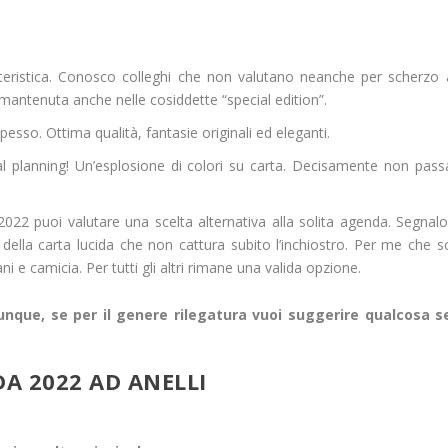
atteristica. Conosco colleghi che non valutano neanche per scherzo a
à mantenuta anche nelle cosiddette “special edition”.
sso. Ottima qualità, fantasie originali ed eleganti.
l planning! Un’esplosione di colori su carta. Decisamente non pas
 2022 puoi valutare una scelta alternativa alla solita agenda. Segnal
 e della carta lucida che non cattura subito l’inchiostro. Per me che 
e camicia. Per tutti gli altri rimane una valida opzione.
unque, se per il genere rilegatura vuoi suggerire qualcosa sei
A 2022 AD ANELLI