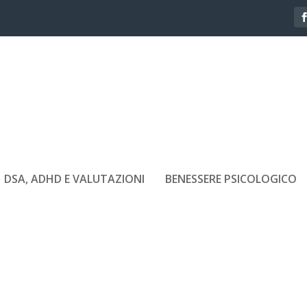
DSA, ADHD E VALUTAZIONI
BENESSERE PSICOLOGICO
LISMO COSTRUTTIVO CON ASSUNT
CORBO
si
|
Mag 13, 2020
|
Eventi
|
0
|