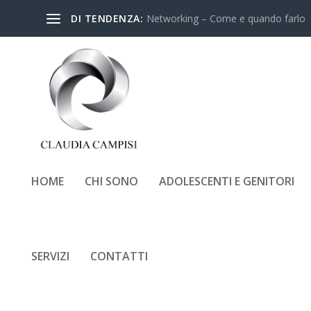
DI TENDENZA:
Networking – Come e quando farlo
HOME
CHI SONO
ADOLESCENTI E GENITORI
BLOG IN RETE: GIORNA
SERVIZI
CONTATTI
Inserito da
Claudia Campi