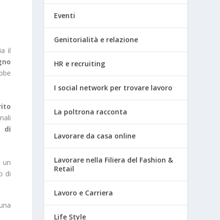
Eventi
Genitorialità e relazione
a il
gno
HR e recruiting
bbe
I social network per trovare lavoro
ito
La poltrona racconta
nali
 di
Lavorare da casa online
Lavorare nella Filiera del Fashion &
o un
Retail
o di
Lavoro e Carriera
nuna
Life Style