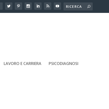
LAVORO E CARRIERA
PSICODIAGNOSI
A
ARTICOLI RECENTI
Adolescenti e amicizie tossiche:
come riconoscerle